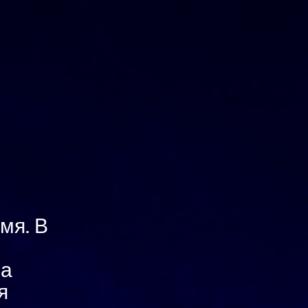
мя. В
на
я