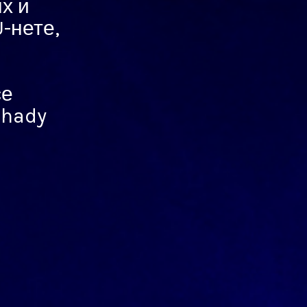
х и
-нете,
се
Shady